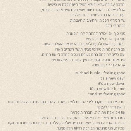
והרבה עבודה שלאו דווקא תמיד הייתה קלה או כייפית,
אבל היא הדבר הטוב ביותר שאי פעם עשיתי בשביל עצמי,
ועוד יותר הרבה מלחמות במניפולציות
של הטורף הפנימי והחשיבות העצמית,
נפתח לי הלב!
סוף סוף אני יכולה להתחיל לחיות באמת.
סוף סוף אני יכולה להרגיש
ולשמוע ולראות ולגעת ולטעום ולהריח את העולם באמת-
עם הרבה פחות סילופי מציאות של השדים האלו,
ועם כלים להילחם בהם כשהם מנסים לחרב לי את החיים.
שיר אחד מבטא מצויין את איך שאני מרגישה עכשיו,
אז הנה חלק קטן ממנו-
Michael buble - feeling good:
"it’s a new day
it’s a new dawn
it’s a new life for me
and I’m feeling good"
תודה אינסופית מקרב ליבי הפתוח לאלה, שהיתה החונכת המדהימה שלי והתוותה
לי את הדרך לעצמי.
את אכן אלה אמיתית, וחברה מופלאה.
לטרה ודוב שיצרו את האפשרות הזו, ועוד כל כך הרבה מעבר.
זוהי זכות אדירה בשבילי שאתם בחיים שלי ולקהילה הנהדרת הזו שתומכת ומחזקת
ומכילה, אני מרגישה מבורכת להיות חלק ממנה.