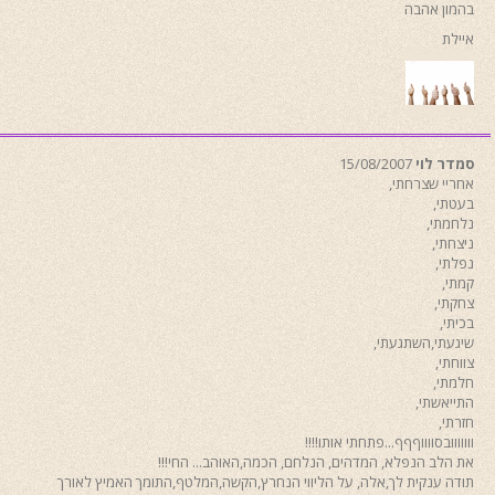
בהמון אהבה
איילת
סמדר לוי
15/08/2007
אחריי שצרחתי,
בעטתי,
נלחמתי,
ניצחתי,
נפלתי,
קמתי,
צחקתי,
בכיתי,
שיגעתי,השתגעתי,
צווחתי,
חלמתי,
התייאשתי,
חזרתי,
ווווווובסווווףףף...פתחתי אותו!!!!
את הלב הנפלא, המדהים, הנלחם, הכמה,האוהב... החי!!!
תודה ענקית לך,אלה, על הליווי הנחרץ,הקשה,המלטף,התומך האמיץ לאורך