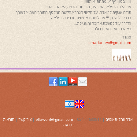
ווווווובסווווףףף...פתחתי אותו!!!!
את הלב הנפלא, המדהים, הנלחם, הכמה,האוהב... החי!!!
תודה ענקית לך,אלה, על הליווי הנחרץ,הקשה,המלטף,התומך האמיץ לאורך
כככללל הדרך!!! את לוחמת אמיתית,מדריכה נפלאה.
והדרך עוד נמשכת,ארוכה ומעניינת...
באהבה מאד מאד גדולה,
סמדר
smadar.lev@gmail.com
אלה ווהל-תאומים
| 4633811 - 054 |
ellawohl@gmail.com
|
צור קשר
|
הוראות
הגעה