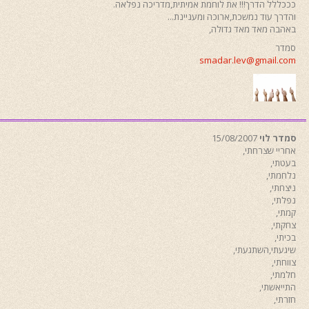
כככללל הדרך!!! את לוחמת אמיתית,מדריכה נפלאה.
והדרך עוד נמשכת,ארוכה ומעניינת...
באהבה מאד מאד גדולה,
סמדר
smadar.lev@gmail.com
סמדר לוי
15/08/2007
אחריי שצרחתי,
בעטתי,
נלחמתי,
ניצחתי,
נפלתי,
קמתי,
צחקתי,
בכיתי,
שיגעתי,השתגעתי,
צווחתי,
חלמתי,
התייאשתי,
חזרתי,