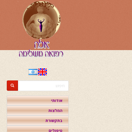
דילוג
לתוכן
העיקרי
טופס
חיפוש
חיפוש
אודותי
המלצות
בתקשורת
טיפולים