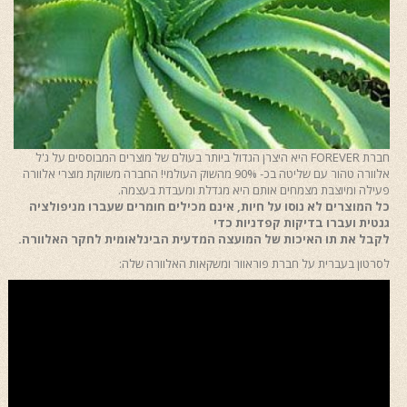
חברת FOREVER היא היצרן הגדול ביותר בעולם של מוצרים המבוססים על ג'ל
אלוורה טהור עם שליטה בכ- 90% מהשוק העולמי! החברה משווקת מוצרי אלוורה
פעילה ומיוצבת מצמחים אותם היא מגדלת ומעבדת בעצמה.
כל המוצרים לא נוסו על חיות, אינם מכילים חומרים שעברו מניפולציה
גנטית ועברו בדיקות קפדניות כדי
לקבל את תו האיכות של המועצה המדעית הבינלאומית לחקר האלוורה.
לסרטון בעברית על חברת פוראוור ומשקאות האלוורה שלה: