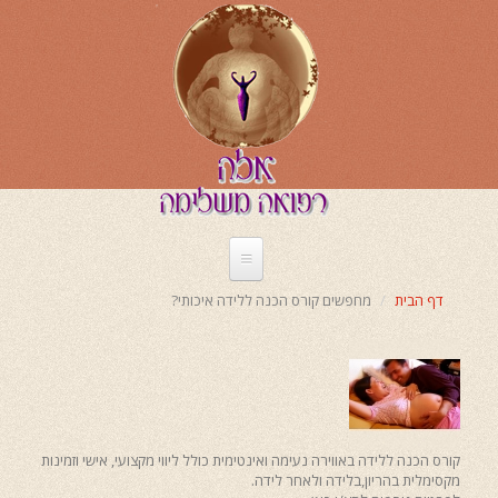
דילוג
לתוכן
העיקרי
אודותי
דף הבית
מחפשים קורס הכנה ללידה איכותי?
המלצות
בתקשורת
ליווי לידה
זירוז לידה
טיפולים
היפוך עובר
קורס הכנה ללידה באווירה נעימה ואינטימית כולל ליווי מקצועי, אישי וזמינות
מקסימלית בהריון,בלידה ולאחר לידה
.
טיפולים אנרגטיים
רפואה סינית
שיאצו