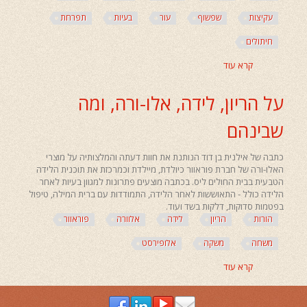
עקיצות
שפשוף
עור
בעיות
תפרחת
חיתולים
קרא עוד
אודות
הטיפול
המושלם
על הריון, לידה, אלו-ורה, ומה
בתפרים
אלו
שבינהם
פירסט
Aloe
First
כתבה של אילנית בן דוד הנותנת את חוות דעתה והמלצותיה על מוצרי
האלו-ורה של חברת פוראוור כיולדת, מיילדת וכמרכזת את תוכנית הלידה
הטבעית בבית החולים ליס. בכתבה מוצעים פתרונות למגוון בעיות לאחר
הלידה כולל - התאוששות לאחר הלידה, התמודדות עם ברית המילה, טיפול
בפטמות סדוקות, דלקות בשד ועוד.
הורות
הריון
לידה
אלוורה
פוראוור
משחה
משקה
אלופירסט
קרא עוד
אודות
על
הריון,
לידה,