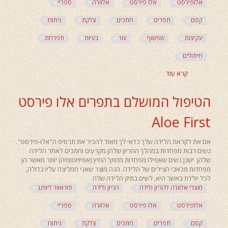
אלופירסט
אלו פירסט
אלוורה
ספריי
קסם
תפרים
חתכים
צלקת
ניתוח
עקיצות
שפשוף
עור
בעיות
תפרחת
חיתולים
קרא עוד
אודות
מוצרי
אלוורה
הטיפול המושלם בתפרים אלו פירסט
של
חברת
Aloe First
פוראוור
להריון
ולאחר
אם את לקראת הלידה שלך כדאי לך מאוד להכיר את תרסיס ה"אלו-פירסט".
הלידה
נשים רבות מפחדות במהלך ההריון שלהן מקרעים וחתכים לאחר הלידה
שלהן. ישנן נשים שאפילו מפחדות מחתך החיץ (אפיזיוטומיה) יותר מאשר הן
מפחדות מכאבי הצירים של הלידה. הנה מוצר שאני ממליצה עליו כדולה,
לכל יולדת באשר היא, לשים בתיק הלידה שלה.
מוצרי אלוורה להריון ולידה
הריון ולידה
פוראוור ליווינג
אלופירסט
אלו פירסט
אלוורה
ספריי
קסם
תפרים
חתכים
צלקת
ניתוח