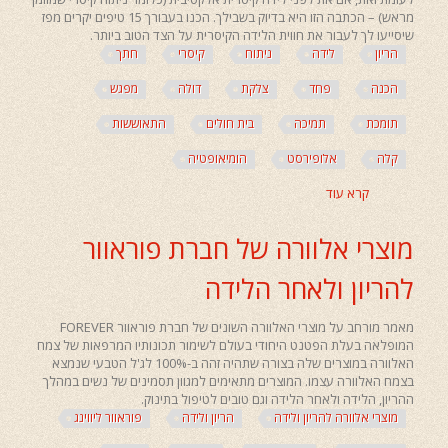
מראש) – הכתבה הזו היא בדיוק בשבילך. הכנו בעבורך 15 טיפים יקרים מפז
שיסייעו לך לעבור את חווית הלידה הקיסרית על הצד הטוב ביותר.
הריון
לידה
ניתוח
קיסרי
חתך
הכנה
פחד
צלקת
דולה
מפגש
תומכת
תמיכה
בית חולים
התאוששות
קלה
אלופירסט
הומיאופטיה
קרא עוד
אודות
לידה
קיסרית
מוצרי אלוורה של חברת פוראוור
–
חשיבות
להריון ולאחר הלידה
ההכנה
הרגשית
וכלים
מאמר מורחב על מוצרי האלוורה השונים של חברת פוראוור FOREVER
להתמודדות
המופלאה בעלת הפטנט היחודי בעולם לשימור תכונותיו המרפאות של צמח
האלוורה במוצרים שלה בצורה שתהיה זהה ב-100% לג'ל הטבעי שנמצא
בצמח האלוורה עצמו. המוצרים מתאימים למגוון תסמינים של נשים במהלך
ההריון, הלידה ולאחר הלידה וגם טובים לטיפול בתינוק.
מוצרי אלוורה להריון ולידה
הריון ולידה
פוראוור ליווינג