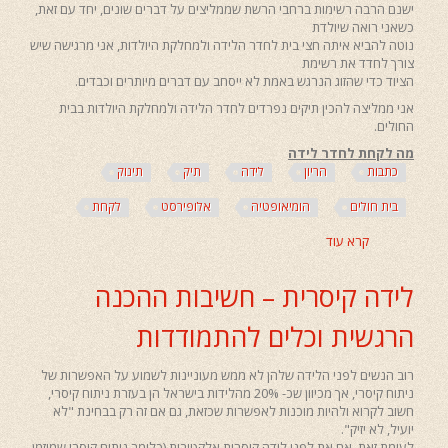
ישנם הרבה רשימות ברחבי הרשת שממליצים על דברים שונים, יחד עם זאת,
כשאני רואה שיולדת
נוטה להביא איתה חצי בית לחדר הלידה ולמחלקת היולדות, אני מרגישה שיש
צורך לחדד את רשימת
הציוד כדי שהזוג הנרגש באמת לא ייסחב עם דברים מיותרים וכבדים.
אני ממליצה להכין תיקים נפרדים לחדר הלידה ולמחלקת היולדות בבית
החולים.
מה לקחת לחדר לידה
כתבות
הריון
לידה
תיק
תינוק
בית חולים
הומיאופטיה
אלופירסט
לקחת
קרא עוד
אודות
ציוד
מומלץ
לידה קיסרית – חשיבות ההכנה
לחדר
הלידה
הרגשית וכלים להתמודדות
ולמחלקת
היולדות
רוב הנשים לפני הלידה שלהן לא ממש מעוניינות לשמוע על האפשרות של
ניתוח קיסרי, אך מכיוון שכ- 20% מהלידות בישראל הן בעזרת ניתוח קיסרי,
חשוב לקרוא ולהיות מוכנות לאפשרות שכזאת, גם אם זה רק בבחינת "לא
יועיל, לא יזיק".
לעומת זאת, אם את לפני לידה קיסרית אלקטיבית (כלומר ניתוח קיסרי שמוזמן