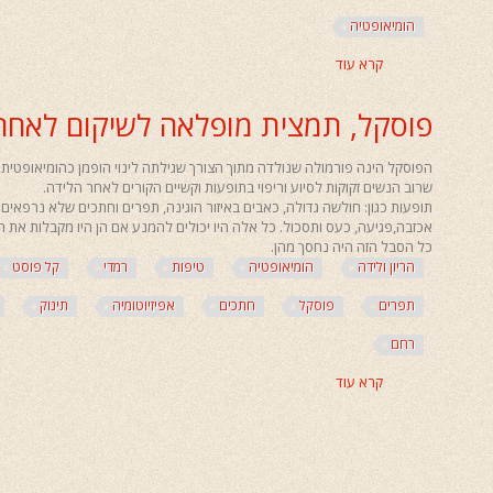
שיאצו
הומיאופטיה
שיאצו
רייקי
עיסוי לפתיחת הלב
קרא עוד
אודות
פרחי באך
וורטקסהילינג
תמיכה בלידה (דולה)
לידה
עיסוי תינוקות
טיפול מתנה
ריפוי מרחוק
קיסרית
קורס הכנה ללידה
סדנאות - שיאצו לזוגות
פוסקל, תמצית מופלאה לשיקום לאחר
–
טיפול מתנה
השראת לידה (זירוז)
סדנאות - רייקי
חשיבות
אתרים
ההכנה
הפוסקל הינה פורמולה שנולדה מתוך הצורך שגילתה לינוי הופמן כהומיאופטית
היפוך עובר
ספרים
הרגשית
הריון ולידה
שרוב הנשים זקוקות לסיוע וריפוי בתופעות וקשיים הקורים לאחר הלידה.
וכלים
תופעות כגון: חולשה גדולה, כאבים באיזור הוגינה, תפרים וחתכים שלא נרפאים
סרטוני לידה
סרטים
הורות
להתמודדות
אכזבה,פגיעה, כעס ותסכול. כל אלה היו יכולים להמנע אם הן היו מקבלות את 
כל הסבל הזה היה נחסך מהן.
רפואה משלימה
טיפוח אישי
הריון ולידה
הומיאופטיה
טיפות
רמדי
קל פוסט
איכות חיים
בריאות העור ועזרה ראשונה
תפרים
פוסקל
חתכים
אפיזיוטומיה
תינוק
כתבות שונות
תוספי תזונה
רחם
משקאות בריאות
קרא עוד
אודות
הקלה בכאבים
פוסקל,
תמצית
מופלאה
לשיקום
לאחר