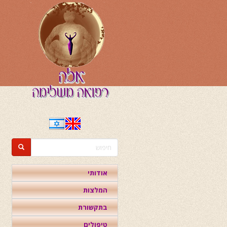
דילוג
לתוכן
העיקרי
טופס
חיפוש
חיפוש
אודותי
המלצות
בתקשורת
טיפולים