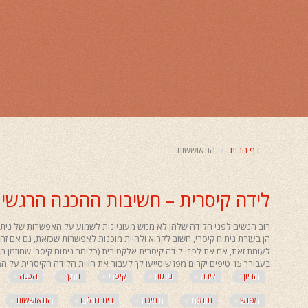
דף הבית
התאוששות
לידה קיסרית – חשיבות ההכנה הרגשי
הן בעזרת ניתוח קיסרי, חשוב לקרוא ולהיות מוכנות לאפשרות שכזאת, גם אם זה ר
לעומת זאת, אם את לפני לידה קיסרית אלקטיבית (כלומר ניתוח קיסרי שמוזמן מ
ליווי לידה
בעבורך 15 טיפים יקרים מפז שיסייעו לך לעבור את חווית הלידה הקיסרית על הצד הטוב ביותר.
הריון
לידה
ניתוח
קיסרי
חתך
הכנה
זירוז לידה
מפגש
תומכת
תמיכה
בית חולים
התאוששות
היפוך עובר
רפואה סינית